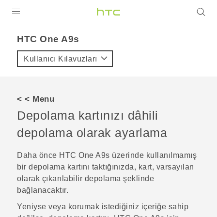
ÜRÜNLER
HTC One A9s‎
VIVE
Kullanıcı Kılavuzları
G REIGNS
AKILLI TELEFONLAR
< < Menu
VIVERSE
Depolama kartınızı dâhili
depolama olarak ayarlama
DESTEK
Daha önce
HTC One A9s
üzerinde kullanılmamış
bir depolama kartını taktığınızda, kart, varsayılan
olarak çıkarılabilir depolama şeklinde
bağlanacaktır.
Yeniyse veya korumak istediğiniz içeriğe sahip