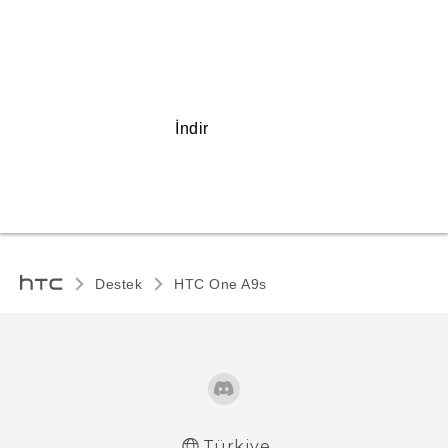
İndir
Destek
HTC One A9s‎
Türkiye