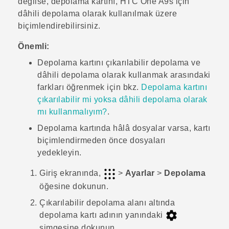
değilse, depolama kartını,
HTC One A9s
için
dâhili depolama olarak kullanılmak üzere
biçimlendirebilirsiniz.
Önemli:
Depolama kartını çıkarılabilir depolama ve
dâhili depolama olarak kullanmak arasındaki
farkları öğrenmek için bkz.
Depolama kartını
çıkarılabilir mi yoksa dâhili depolama olarak
mı kullanmalıyım?
.
Depolama kartında hâlâ dosyalar varsa, kartı
biçimlendirmeden önce dosyaları
yedekleyin.
Giriş
ekranında,
>
Ayarlar
>
Depolama
öğesine dokunun.
Çıkarılabilir depolama alanı
altında
depolama kartı adının yanındaki
simgesine dokunun.