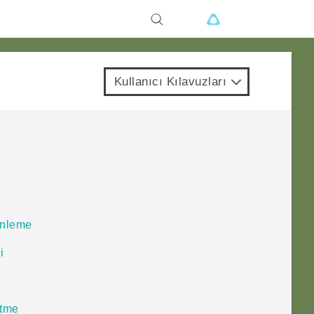
Kullanıcı Kılavuzları
enleme
i
etme