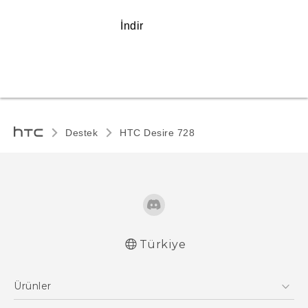
İndir
Destek
HTC Desire 728‎
Türkiye
Türk - Pratik Baslama Kilavuzu
Ürünler
Türk - Kullanici Kilavuzu
English - User manual