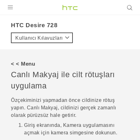
ÜRÜNLER
HTC Desire 728‎
VIVE
Kullanıcı Kılavuzları
G REIGNS
AKILLI TELEFONLAR
< < Menu
VIVERSE
Canlı Makyaj
ile cilt rötuşları
uygulama
DESTEK
Özçekiminizi yapmadan önce cildinize rötuş
yapın.
Canlı Makyaj
, cildinizi gerçek zamanlı
olarak pürüzsüz hale getirir.
Giriş
ekranında,
Kamera
uygulamasını
açmak için kamera simgesine dokunun.