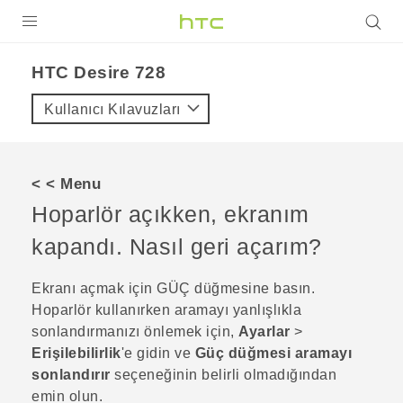
ÜRÜNLER
HTC Desire 728‎
VIVE
Kullanıcı Kılavuzları
G REIGNS
AKILLI TELEFONLAR
< < Menu
VIVERSE
Hoparlör açıkken, ekranım
kapandı. Nasıl geri açarım?
DESTEK
Ekranı açmak için
GÜÇ
düğmesine basın.
Hoparlör kullanırken aramayı yanlışlıkla
sonlandırmanızı önlemek için,
Ayarlar
>
Erişilebilirlik
'e gidin ve
Güç düğmesi aramayı
sonlandırır
seçeneğinin belirli olmadığından
emin olun.