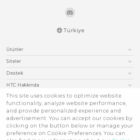
Türkiye
Türk - Pratik Baslama Kilavuzu
Ürünler
Türk - Kullanici Kilavuzu
English - User manual
Akıllı Telefonlar
Siteler
Türk - Güvenlik vedüzenleme kılavuzu
5G
HTC Dev
Destek
VIVE
HTC Research
Destek Merkezi
HTC Hakkinda
This site uses cookies to optimize website
ESG
functionality, analyze website performance,
Yatırımcı (İNGİLİZCE)
and provide personalized experience and
Gizlilik Politikası
advertisement. You can accept our cookies by
Ürün Güvenliği
clicking on the button below or manage your
© 2011-2026 HTC Corporation
preference on Cookie Preferences. You can
Cookie Preferences