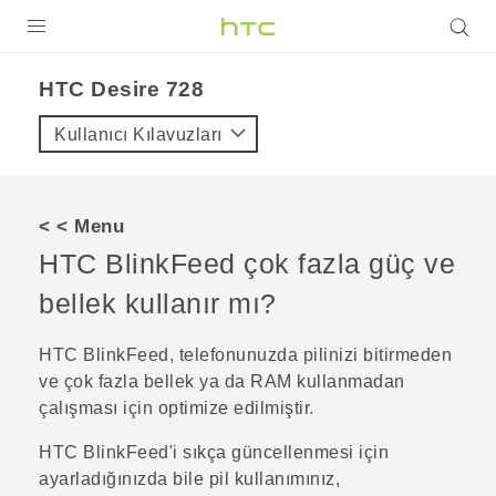
ÜRÜNLER
HTC Desire 728‎
VIVE
Kullanıcı Kılavuzları
G REIGNS
AKILLI TELEFONLAR
< < Menu
VIVERSE
HTC BlinkFeed
çok fazla güç ve
bellek kullanır mı?
DESTEK
HTC BlinkFeed
, telefonunuzda pilinizi bitirmeden
ve çok fazla bellek ya da RAM kullanmadan
çalışması için optimize edilmiştir.
HTC BlinkFeed
'i sıkça güncellenmesi için
ayarladığınızda bile pil kullanımınız,