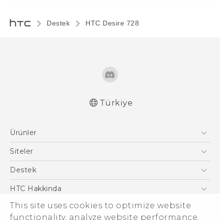
Destek
HTC Desire 728‎
Türkiye
Türk - Pratik Baslama Kilavuzu
Ürünler
Türk - Kullanici Kilavuzu
English - User manual
Akıllı Telefonlar
Siteler
Türk - Güvenlik vedüzenleme kılavuzu
5G
HTC Dev
Destek
VIVE
HTC Research
Destek Merkezi
HTC Hakkinda
This site uses cookies to optimize website
ESG
functionality, analyze website performance,