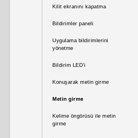
Bluetooth ile alınan bir
Kilit ekranını kapatma
dosyayı açarsam ne olur?
Bildirimler paneli
Uygulama bildirimlerini
yönetme
Bildirim LED'i
Konuşarak metin girme
Metin girme
Kelime öngörüsü ile metin
girme