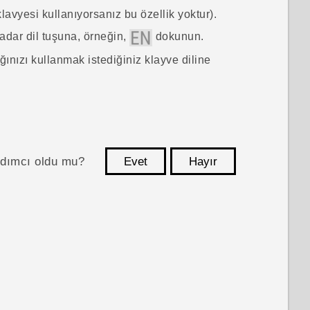
avyesi kullanıyorsanız bu özellik yoktur).
kadar dil tuşuna, örneğin,
dokunun.
ınızı kullanmak istediğiniz klayve diline
ardımcı oldu mu?
Evet
Hayır
teşekkür ederim!