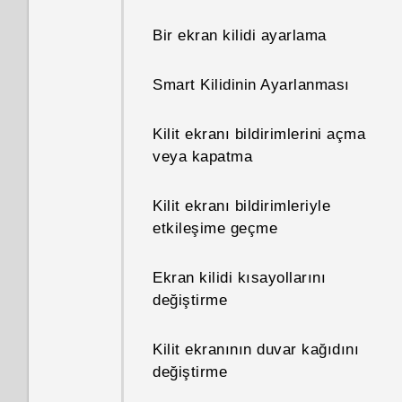
uygulamasında gelişmiş hesap
olarak mobil ağa geçiş yapar
makinesi işlevleri var mı?
mı?
Bir ekran kilidi ayarlama
Google Hesabı şifremi
Smart Kilidinin Ayarlanması
unutursam ne yapabilirim?
Kilit ekranı bildirimlerini açma
Uygulamalarımda çok
veya kapatma
parmaklı hareketleri neden
kullanamıyorum?
Kilit ekranı bildirimleriyle
etkileşime geçme
Telefonu yanlara çevirdiğimde
ekran neden dönmüyor?
Ekran kilidi kısayollarını
değiştirme
Bluetooth kullanarak
bilgisayarıma bazı dosyalar
Kilit ekranının duvar kağıdını
gönderdim. Neredeler?
değiştirme