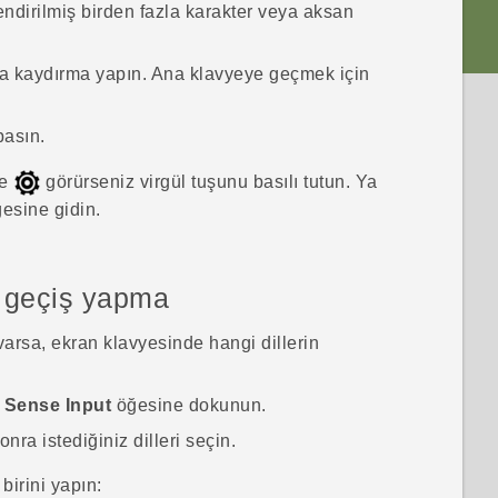
ilendirilmiş birden fazla karakter veya aksan
ğa kaydırma yapın. Ana klavyeye geçmek için
asın.
de
görürseniz virgül tuşunu basılı tutun. Ya
esine gidin.
e geçiş yapma
 varsa, ekran klavyesinde hangi dillerin
Sense Input
öğesine dokunun.
a istediğiniz dilleri seçin.
birini yapın: