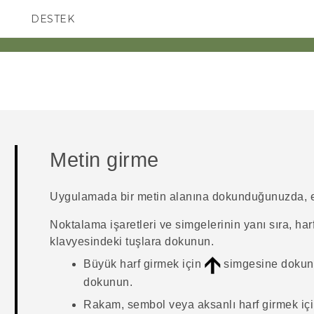
DESTEK
AKILLI TELEFONLAR
Metin girme
Uygulamada bir metin alanına dokunduğunuzda, ekra
Noktalama işaretleri ve simgelerinin yanı sıra, harf
klavyesindeki tuşlara dokunun.
Büyük harf girmek için
simgesine dokunun
dokunun.
Rakam, sembol veya aksanlı harf girmek için 