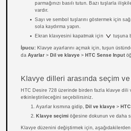
parmağınızı basılı tutun. Bazı tuşlarla ilişk
vardır.
Sayı ve sembol tuşlarını göstermek için sa
sola kaydırma yapın.
Ekran klavyesini kapatmak için
tuşuna b
İpucu:
Klavye ayarlarını açmak için, tuşun üstün
da
Ayarlar
>
Dil ve klavye
>
HTC Sense Input
öğ
Klavye dilleri arasında seçim v
HTC Desire 728
üzerinde birden fazla klavye dili
etkinleştirileceğini seçebilirsiniz.
Ayarlar
kısmına gidip,
Dil ve klavye
>
HTC 
Klavye seçimi
öğesine dokunun ve daha sonr
Klavye düzenini değiştirmek için, aşağıdakilerden 