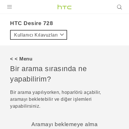
ÜRÜNLER
HTC Desire 728‎
VIVE
Kullanıcı Kılavuzları
G REIGNS
AKILLI TELEFONLAR
< < Menu
VIVERSE
Bir arama sırasında ne
yapabilirim?
DESTEK
Bir arama yapılıyorken, hoparlörü açabilir,
aramayı bekletebilir ve diğer işlemleri
yapabilirsiniz.
Aramayı beklemeye alma