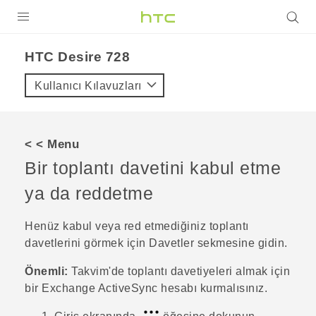
ÜRÜNLER
HTC Desire 728‎
VIVE
Kullanıcı Kılavuzları
G REIGNS
AKILLI TELEFONLAR
< < Menu
VIVERSE
Bir toplantı davetini kabul etme
ya da reddetme
DESTEK
Henüz kabul veya red etmediğiniz toplantı
davetlerini görmek için Davetler sekmesine gidin.
Önemli:
Takvim
'de toplantı davetiyeleri almak için
bir Exchange
ActiveSync
hesabı kurmalısınız.