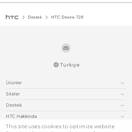
Destek
HTC Desire 728‎
Türkiye
Türk - Pratik Baslama Kilavuzu
Ürünler
Türk - Kullanici Kilavuzu
English - User manual
Akıllı Telefonlar
Siteler
Türk - Güvenlik vedüzenleme kılavuzu
5G
HTC Dev
Destek
VIVE
HTC Research
Destek Merkezi
HTC Hakkinda
This site uses cookies to optimize website
ESG