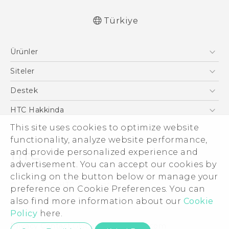
Türkiye
Türk - Pratik Baslama Kilavuzu
Ürünler
Türk - Kullanici Kilavuzu
English - User manual
Akıllı Telefonlar
Siteler
Türk - Güvenlik vedüzenleme kılavuzu
5G
HTC Dev
Destek
VIVE
HTC Research
Destek Merkezi
HTC Hakkinda
ESG
This site uses cookies to optimize website
functionality, analyze website performance,
Yatırımcı (İNGİLİZCE)
and provide personalized experience and
Gizlilik Politikası
advertisement. You can accept our cookies by
Ürün Güvenliği
clicking on the button below or manage your
© 2011-2026 HTC Corporation
preference on Cookie Preferences. You can
Cookie Preferences
Hukuk Terimleri
also find more information about our
Cookie
İnsan kaynakları
Policy
here.
Security and Privacy Whitepaper
Privacy Contact:
Global-Privacy@htc.com