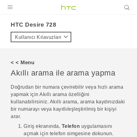
ÜRÜNLER
HTC Desire 728‎
VIVE
Kullanıcı Kılavuzları
G REIGNS
AKILLI TELEFONLAR
< < Menu
VIVERSE
Akıllı arama
ile arama yapma
DESTEK
Doğrudan bir numara çevirebilir veya hızlı arama
yapmak için
Akıllı arama
özelliğini
kullanabilirsiniz.
Akıllı arama
, arama kaydınızdaki
bir numarayı veya kayıtlı/eşleştirilmiş bir kişiyi
arar.
Giriş
ekranında,
Telefon
uygulamasını
açmak için telefon simgesine dokunun.