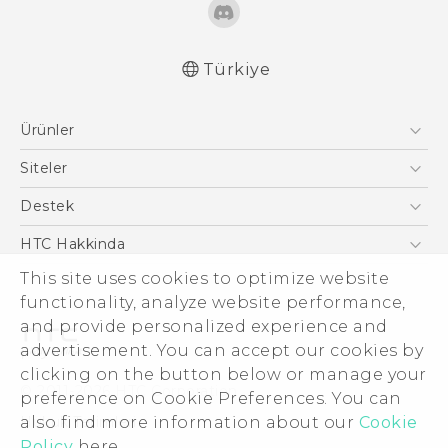
Türkiye
Türk - Pratik Baslama Kilavuzu
Ürünler
Türk - Kullanici Kilavuzu
English - User manual
Akıllı Telefonlar
Siteler
Türk - Güvenlik vedüzenleme kılavuzu
5G
HTC Dev
Destek
VIVE
HTC Research
Destek Merkezi
HTC Hakkinda
This site uses cookies to optimize website
ESG
functionality, analyze website performance,
Yatırımcı (İNGİLİZCE)
and provide personalized experience and
Gizlilik Politikası
advertisement. You can accept our cookies by
Ürün Güvenliği
clicking on the button below or manage your
© 2011-2026 HTC Corporation
preference on Cookie Preferences. You can
Cookie Preferences
also find more information about our
Cookie
Hukuk Terimleri
İnsan kaynakları
Policy
here.