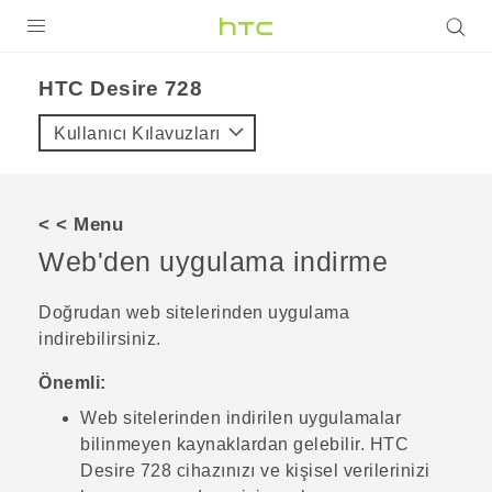
ÜRÜNLER
HTC Desire 728‎
VIVE
Kullanıcı Kılavuzları
G REIGNS
AKILLI TELEFONLAR
< < Menu
VIVERSE
Web'den uygulama indirme
DESTEK
Doğrudan web sitelerinden uygulama
indirebilirsiniz.
Önemli:
Web sitelerinden indirilen uygulamalar
bilinmeyen kaynaklardan gelebilir.
HTC
Desire 728
cihazınızı ve kişisel verilerinizi