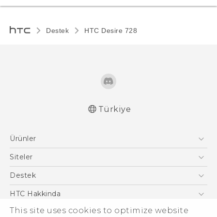
Destek
HTC Desire 728‎
Türkiye
Türk - Pratik Baslama Kilavuzu
Ürünler
Türk - Kullanici Kilavuzu
English - User manual
Akıllı Telefonlar
Siteler
Türk - Güvenlik vedüzenleme kılavuzu
5G
HTC Dev
Destek
VIVE
HTC Research
Destek Merkezi
HTC Hakkinda
ESG
This site uses cookies to optimize website