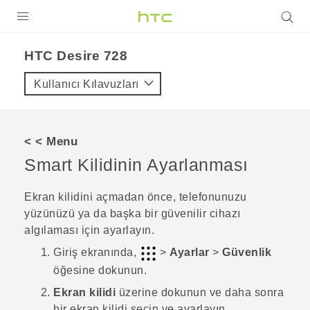
ÜRÜNLER
HTC Desire 728‎
VIVE
Kullanıcı Kılavuzları
G REIGNS
AKILLI TELEFONLAR
< < Menu
VIVERSE
Smart Kilidinin Ayarlanması
DESTEK
Ekran kilidini açmadan önce, telefonunuzu
yüzünüzü ya da başka bir güvenilir cihazı
algılaması için ayarlayın.
Giriş
ekranında,
>
Ayarlar
>
Güvenlik
öğesine dokunun.
Ekran kilidi
üzerine dokunun ve daha sonra
bir ekran kilidi seçin ve ayarlayın.