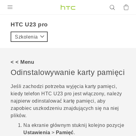
PRODUKTY
HTC U23 pro‎
VIVE
Szkolenia
G REIGNS
SMARTFONY
< < Menu
AKCESORIA
Odinstalowywanie karty pamięci
VIVERSE
Jeśli zachodzi potrzeba wyjęcia karty pamięci,
kiedy telefon
HTC U23 pro
jest włączony, należy
POMOC TECHNICZNA
najpierw odinstalować kartę pamięci, aby
Urządzenia i akcesoria HTC
Zaloguj się
zapobiec uszkodzeniu znajdujących się na niej
plików.
Na
ekranie głównym
stuknij kolejno pozycje
Ustawienia
>
Pamięć
.