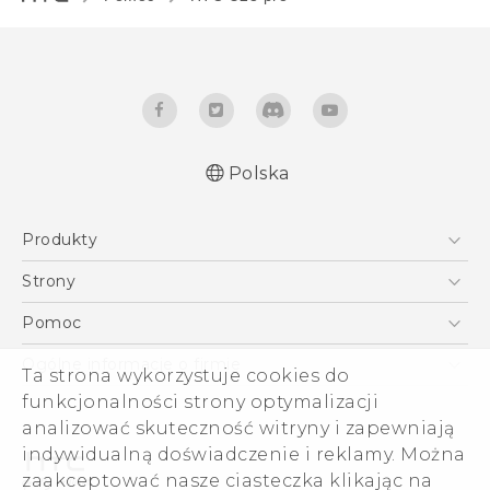
Polska
Produkty
Skrócony przewodnik
Smartfony
Podręczniki użytkownika
Strony
Instrukcje bezpieczeństwa i regulacje prawne
5G
HTC Vive
Pomoc
VIVE
HTC Dev
Pomoc
Ogólne informacje o firmie
Ta strona wykorzystuje cookies do
Akcesoria
Pomoc E-commerce
ESG
funkcjonalności strony optymalizacji
analizować skuteczność witryny i zapewniają
Informacje o firmie
indywidualną doświadczenie i reklamy. Można
Dla inwestorów (angielski)
zaakceptować nasze ciasteczka klikając na