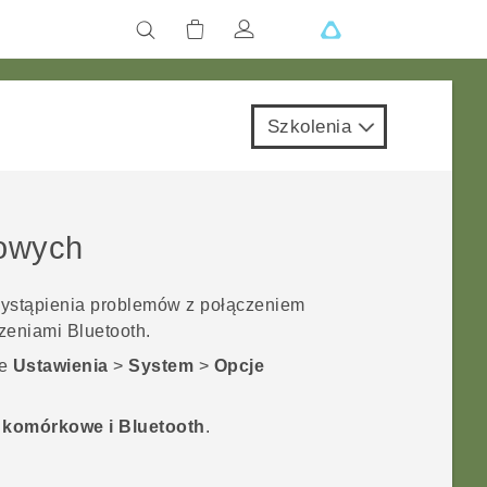
Szkolenia
iowych
wystąpienia problemów z połączeniem
dzeniami
Bluetooth
.
je
Ustawienia
>
System
>
Opcje
, komórkowe i Bluetooth
.