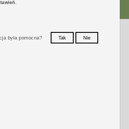
tawień
.
acja była pomocna?
Tak
Nie
Dziękujemy!