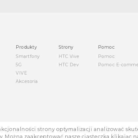
Skrócony przewodnik
Podręczniki użytkownika
Produkty
Strony
Pomoc
Instrukcje bezpieczeństwa i regulacje prawne
Smartfony
HTC Vive
Pomoc
5G
HTC Dev
Pomoc E-comme
VIVE
Akcesoria
nkcjonalności strony optymalizacji analizować skut
©
. Można zaakceptować nasze ciasteczka klikając na