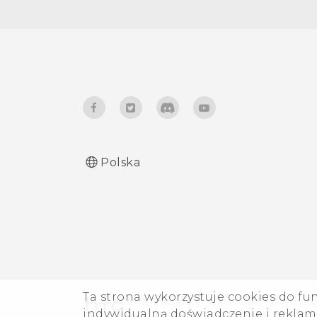
Zmiana dźwięku powiadomień
Włączanie i wyłączanie
dźwięków i wibracji przy
dotknięciu
Włączanie lub wyłączanie
dźwięków i wibracji klawiatury
Polska
Ta strona wykorzystuje cookies do fu
indywidualną doświadczenie i reklamy