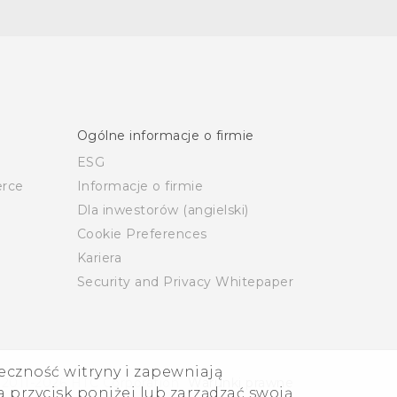
Ogólne informacje o firmie
ESG
rce
Informacje o firmie
Dla inwestorów (angielski)
Cookie Preferences
Kariera
Security and Privacy Whitepaper
eczność witryny i zapewniają
 2011-2026 HTC Corporation
Warunki prawne
 przycisk poniżej lub zarządzać swoją