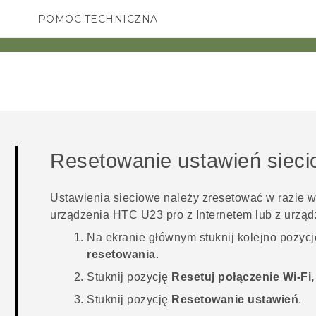
POMOC TECHNICZNA
Urządzenia i akcesoria HTC
SMARTFONY
AKCESORIA
Resetowanie ustawień siec
Ustawienia sieciowe należy zresetować w razie 
urządzenia
HTC U23 pro
z Internetem lub z urzą
Na
ekranie głównym
stuknij kolejno pozyc
resetowania
.
Stuknij pozycję
Resetuj połączenie Wi-Fi
Stuknij pozycję
Resetowanie ustawień
.