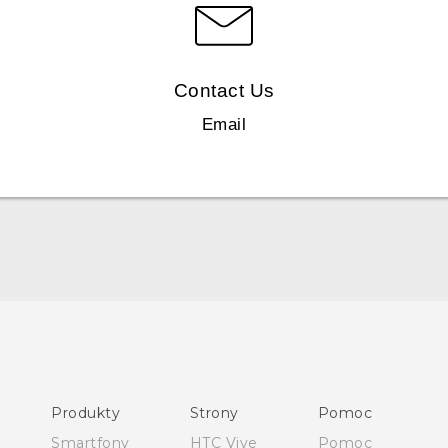
Contact Us
Email
Skrócony przewodnik
Podręczniki użytkownika
Produkty
Strony
Pomoc
Instrukcje bezpieczeństwa i regulacje prawne
Smartfony
HTC Vive
Pomoc