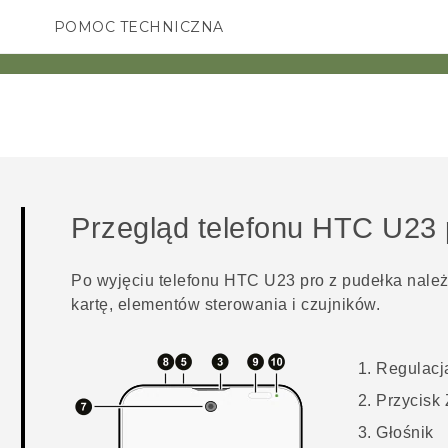
POMOC TECHNICZNA
Urządzenia i akcesoria HTC
SMARTFONY
AKCESORIA
Przegląd telefonu
HTC U23 
Po wyjęciu telefonu
HTC U23 pro
z pudełka należ
kartę, elementów sterowania i czujników.
Regulac
Przycisk
Głośnik