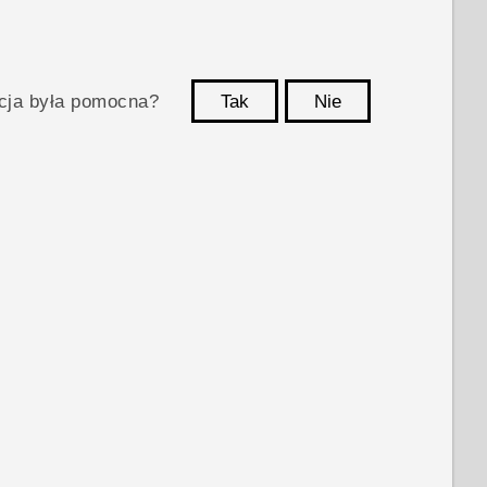
acja była pomocna?
Tak
Nie
Dziękujemy!