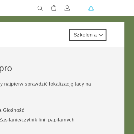
Szkolenia
pro
y najpierw sprawdzić lokalizację tacy na
ja
Głośność
Zasilanie
/czytnik linii papilarnych