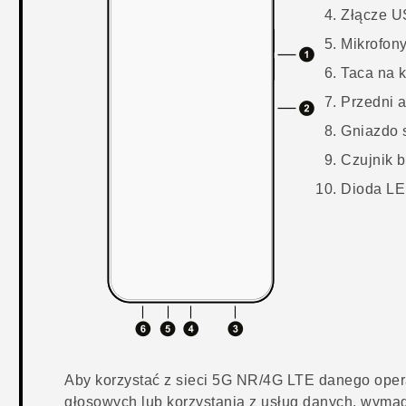
Złącze
U
Mikrofon
Taca na 
Przedni a
Gniazdo 
Czujnik b
Dioda L
Aby korzystać z sieci 5G NR/4G
LTE
danego opera
głosowych lub korzystania z usług danych, wyma