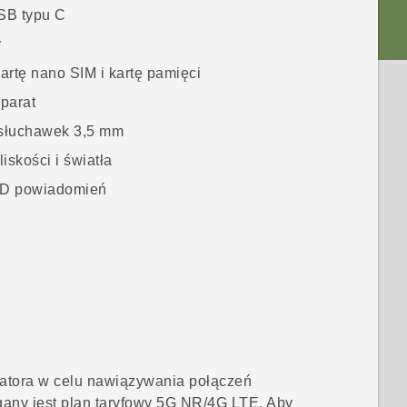
SB typu C
y
kartę
nano SIM
i kartę pamięci
parat
słuchawek 3,5 mm
liskości i światła
ED powiadomień
tora w celu nawiązywania połączeń
gany jest plan taryfowy 5G NR/4G
LTE
. Aby