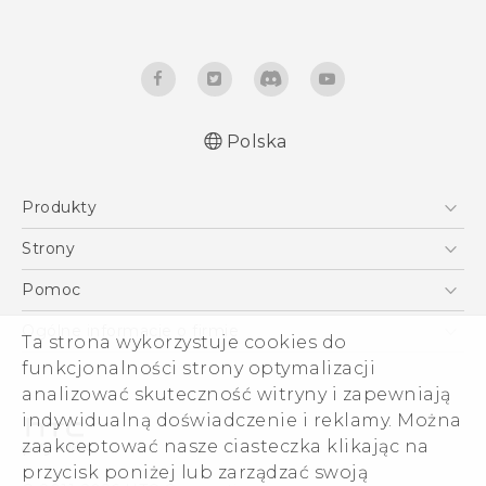
Polska
Produkty
Skrócony przewodnik
Smartfony
Podręczniki użytkownika
Strony
Instrukcje bezpieczeństwa i regulacje prawne
5G
HTC Vive
Pomoc
VIVE
HTC Dev
Pomoc
Ogólne informacje o firmie
Ta strona wykorzystuje cookies do
Akcesoria
Pomoc E-commerce
ESG
funkcjonalności strony optymalizacji
analizować skuteczność witryny i zapewniają
Informacje o firmie
indywidualną doświadczenie i reklamy. Można
Dla inwestorów (angielski)
zaakceptować nasze ciasteczka klikając na
Cookie Preferences
przycisk poniżej lub zarządzać swoją