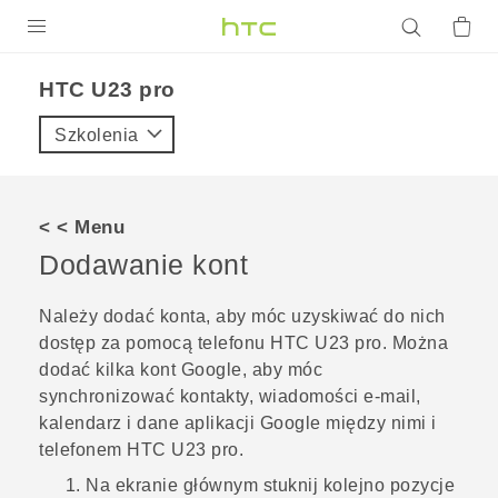
PRODUKTY
HTC U23 pro‎
VIVE
Szkolenia
G REIGNS
SMARTFONY
< < Menu
AKCESORIA
Dodawanie kont
VIVERSE
Należy dodać konta, aby móc uzyskiwać do nich
dostęp za pomocą telefonu
HTC U23 pro
.
Można
POMOC TECHNICZNA
dodać kilka kont
Google
, aby móc
Urządzenia i akcesoria HTC
Zaloguj się
synchronizować kontakty, wiadomości e-mail,
kalendarz i dane aplikacji
Google
między nimi i
telefonem
HTC U23 pro
.
Na
ekranie głównym
stuknij kolejno pozycje