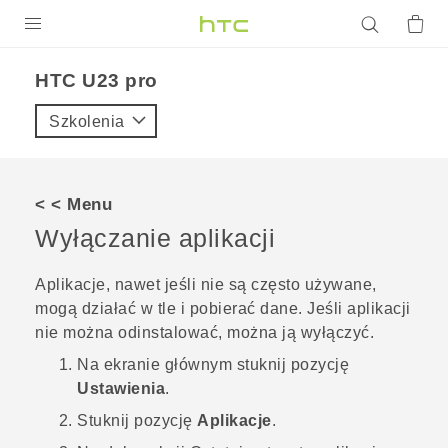
PRODUKTY
HTC U23 pro‎
VIVE
Szkolenia
G REIGNS
SMARTFONY
< < Menu
AKCESORIA
Wyłączanie aplikacji
VIVERSE
Aplikacje, nawet jeśli nie są często używane,
mogą działać w tle i pobierać dane. Jeśli aplikacji
POMOC TECHNICZNA
nie można odinstalować, można ją wyłączyć.
Urządzenia i akcesoria HTC
Zaloguj się
Na
ekranie głównym
stuknij pozycję
Ustawienia
.
Stuknij pozycję
Aplikacje
.