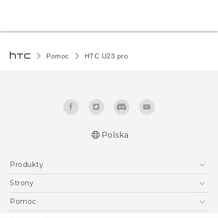
Pomoc
HTC U23 pro‎
Polska
Produkty
Skrócony przewodnik
Smartfony
Podręczniki użytkownika
Strony
Instrukcje bezpieczeństwa i regulacje prawne
5G
HTC Vive
Pomoc
VIVE
HTC Dev
Pomoc