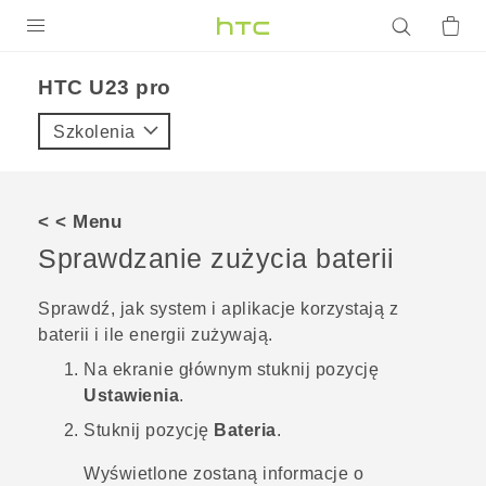
PRODUKTY
HTC U23 pro‎
VIVE
Szkolenia
G REIGNS
SMARTFONY
< < Menu
AKCESORIA
Sprawdzanie zużycia baterii
VIVERSE
Sprawdź, jak system i aplikacje korzystają z
baterii i ile energii zużywają.
POMOC TECHNICZNA
Na
ekranie głównym
stuknij pozycję
Urządzenia i akcesoria HTC
Zaloguj się
Ustawienia
.
Stuknij pozycję
Bateria
.
Wyświetlone zostaną informacje o