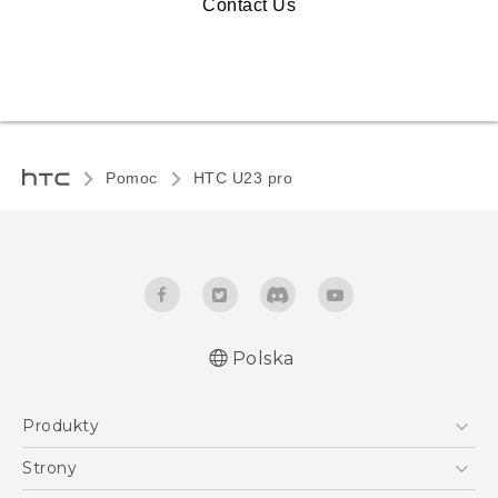
Contact Us
Pomoc
HTC U23 pro‎
Polska
Produkty
Skrócony przewodnik
Smartfony
Podręczniki użytkownika
Strony
Instrukcje bezpieczeństwa i regulacje prawne