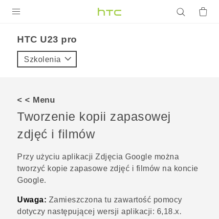
PRODUKTY
HTC U23 pro‎
VIVE
Szkolenia
G REIGNS
SMARTFONY
< < Menu
AKCESORIA
Tworzenie kopii zapasowej
VIVERSE
zdjęć i filmów
POMOC TECHNICZNA
Przy użyciu aplikacji
Zdjęcia Google
można
tworzyć kopie zapasowe zdjęć i filmów na koncie
Urządzenia i akcesoria HTC
Zaloguj się
Google
.
Uwaga:
Zamieszczona tu zawartość pomocy
dotyczy następującej wersji aplikacji:
6,18.x
.