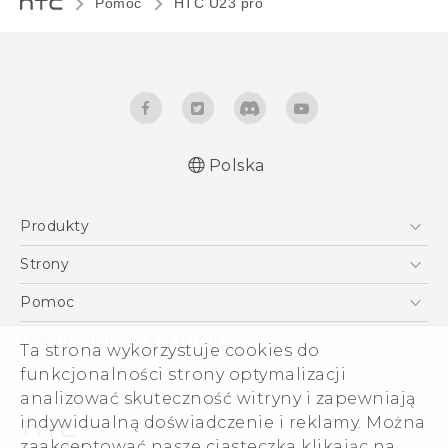
Pomoc
HTC U23 pro‎
Polska
Produkty
Skrócony przewodnik
Smartfony
Podręczniki użytkownika
Strony
Instrukcje bezpieczeństwa i regulacje prawne
5G
HTC Vive
Pomoc
VIVE
HTC Dev
Pomoc
Ogólne informacje o firmie
Ta strona wykorzystuje cookies do
Akcesoria
Pomoc E-commerce
funkcjonalności strony optymalizacji
ESG
analizować skuteczność witryny i zapewniają
Informacje o firmie
indywidualną doświadczenie i reklamy. Można
Dla inwestorów (angielski)
zaakceptować nasze ciasteczka klikając na