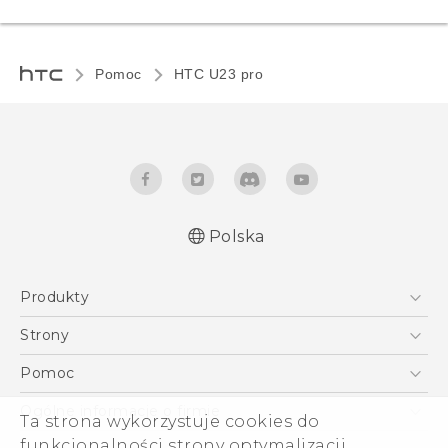
Pomoc
HTC U23 pro‎
Polska
Produkty
Skrócony przewodnik
Smartfony
Podręczniki użytkownika
Strony
Instrukcje bezpieczeństwa i regulacje prawne
5G
HTC Vive
Pomoc
VIVE
HTC Dev
Pomoc
Ogólne informacje o firmie
Ta strona wykorzystuje cookies do
Akcesoria
Pomoc E-commerce
funkcjonalności strony optymalizacji
ESG