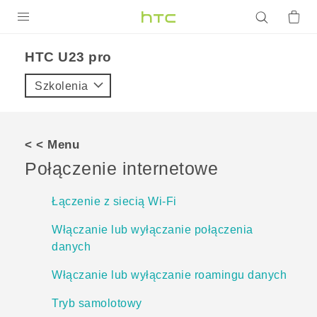
PRODUKTY
HTC U23 pro‎
VIVE
Szkolenia
G REIGNS
SMARTFONY
< < Menu
AKCESORIA
Połączenie internetowe
VIVERSE
Łączenie z siecią Wi‍-Fi
POMOC TECHNICZNA
Włączanie lub wyłączanie połączenia
danych
Urządzenia i akcesoria HTC
Zaloguj się
Włączanie lub wyłączanie roamingu danych
Tryb samolotowy