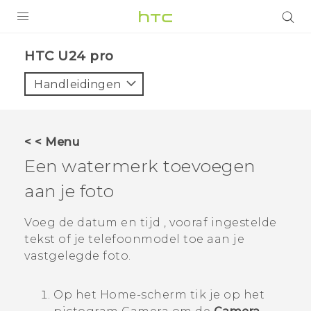
PRODUCTEN
HTC U24 pro‎
VIVE
Handleidingen
G REIGNS
TELEFOONS
< < Menu
ACCESSOIRES
Een watermerk toevoegen
AANBIEDINGEN
aan je foto
HTC Club
SUPPORT
Voeg de datum en tijd , vooraf ingestelde
tekst of je telefoonmodel toe aan je
HTC-apparaten & -accessoires
VIVERSE
vastgelegde foto.
Aanmelden
Op het
Home
-scherm tik je op het