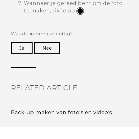
Wanneer je gereed bent om de foto
te maken, tik je op
.
Was de informatie nuttig?
Ja
Nee
Dankuwel!
RELATED ARTICLE
Back-up maken van foto's en video's