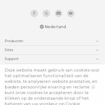
Nederland
Quick start guide
Producten
Gebruikershandleiding
Gids voor veiligheid en wettelijke
Telefoons
Sites
voorschriften
5G
HTC Vive
Support
Vive
HTC Dev
Support
About HTC
Deze website maakt gebruik van cookies voor
Accessoires
Aan de slag
Support voor eCommerce
ESG
het optimaliseren functionaliteit van de
website, te analyseren website prestaties, en
Informatie over het bedrijf
bieden persoonlijke ervaring en reclame. U
Voor beleggers (engels)
kunt onze cookies te accepteren door te
Cookie Preferences
klikken op de onderstaande knop of het
© 2011-2026 HTC Corporation
beheren van uw voorkeur op Cookie
Vacatures