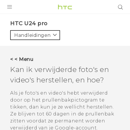
PRODUCTEN
HTC U24 pro‎
VIVE
Handleidingen
G REIGNS
TELEFOONS
< < Menu
ACCESSOIRES
Kan ik verwijderde foto's en
AANBIEDINGEN
video's herstellen, en hoe?
HTC Club
SUPPORT
Als je foto's en video's hebt verwijderd
door op het prullenbakpictogram te
HTC-apparaten & -accessoires
VIVERSE
tikken, dan kun je ze wellicht herstellen.
Ze blijven tot 60 dagen in de prullenbak
Aanmelden
zitten voordat ze permanent worden
verwijderd van je
Google
-account.