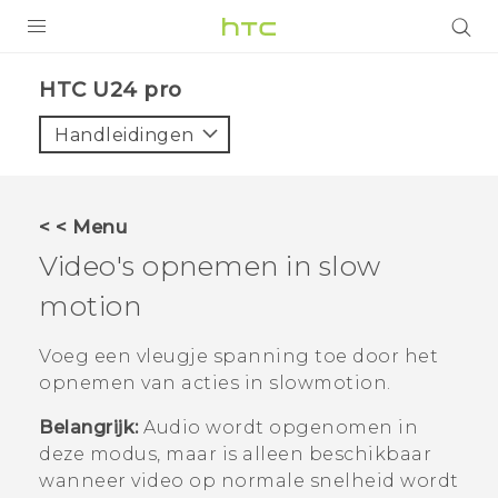
PRODUCTEN
HTC U24 pro‎
VIVE
Handleidingen
G REIGNS
TELEFOONS
< < Menu
ACCESSOIRES
Video's opnemen in slow
AANBIEDINGEN
motion
HTC Club
SUPPORT
Voeg een vleugje spanning toe door het
opnemen van acties in slowmotion.
HTC-apparaten & -accessoires
VIVERSE
Belangrijk:
Audio wordt opgenomen in
Aanmelden
deze modus, maar is alleen beschikbaar
wanneer video op normale snelheid wordt