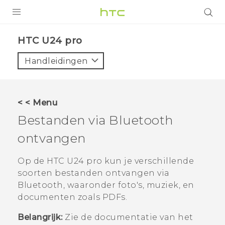
PRODUCTEN
HTC U24 pro‎
VIVE
Handleidingen
G REIGNS
TELEFOONS
< < Menu
ACCESSOIRES
Bestanden via
Bluetooth
AANBIEDINGEN
ontvangen
HTC Club
SUPPORT
Op de
HTC U24 pro
kun je verschillende
soorten bestanden ontvangen via
HTC-apparaten & -accessoires
VIVERSE
Bluetooth
, waaronder foto's, muziek, en
documenten zoals PDFs.
Aanmelden
Belangrijk:
Zie de documentatie van het