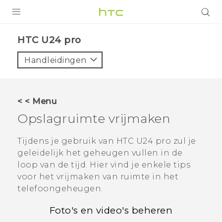
PRODUCTEN
HTC U24 pro‎
VIVE
Handleidingen
G REIGNS
TELEFOONS
< < Menu
ACCESSOIRES
Opslagruimte vrijmaken
AANBIEDINGEN
Tijdens je gebruik van
HTC U24 pro
zul je
geleidelijk het geheugen vullen in de
HTC Club
SUPPORT
loop van de tijd. Hier vind je enkele tips
HTC-apparaten & -accessoires
voor het vrijmaken van ruimte in het
VIVERSE
telefoongeheugen.
Aanmelden
Foto's en video's beheren