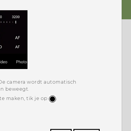
e camera wordt automatisch
on beweegt.
e maken, tik je op
.