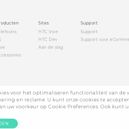
Quick start guide
Gebruikershandleiding
Gids voor veiligheid en wettelijke voorschriften
roducten
Sites
Support
elefoons
HTC Vive
Support
G
HTC Dev
Support voor eComme
ive
Aan de slag
ccessoires
es voor het optimaliseren functionaliteit van de 
rvaring en reclame. U kunt onze cookies te accepte
n uw voorkeur op Cookie Preferences. Ook kunt u
DEN