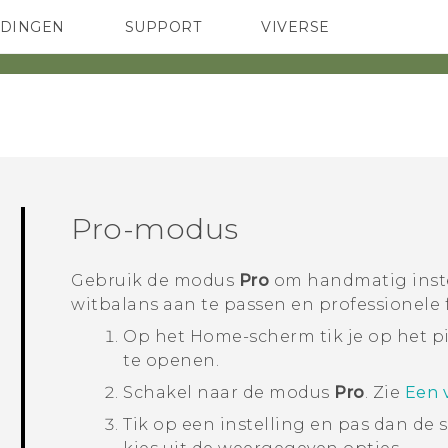
EDINGEN
SUPPORT
VIVERSE
 Club
TELEFOONS
HTC-apparaten & -accessoires
ACCESSOIRES
Pro
-modus
Gebruik de modus
Pro
om handmatig instel
witbalans aan te passen en professionele 
Op het
Home
-scherm tik je op het
te openen.
Schakel naar de modus
Pro
.
Zie
Een 
Tik op een instelling en pas dan de s