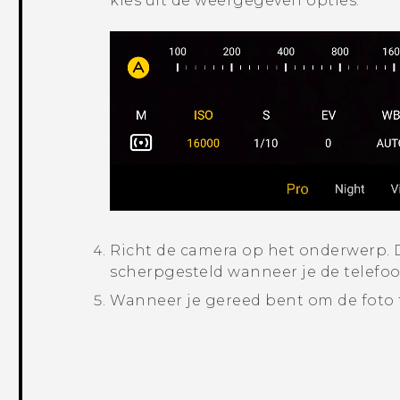
kies uit de weergegeven opties.
Richt de camera op het onderwerp.
D
scherpgesteld wanneer je de telefo
Wanneer je gereed bent om de foto t