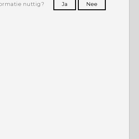
ormatie nuttig?
Ja
Nee
Dankuwel!