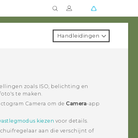
Handleidingen
lingen zoals ISO, belichting en
foto's te maken.
 pictogram Camera om de
Camera
-app
vastlegmodus kiezen
voor details.
chuifregelaar aan die verschijnt of