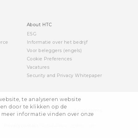
About HTC
ESG
rce
Informatie over het bedrijf
Voor beleggers (engels)
Cookie Preferences
Vacatures
Security and Privacy Whitepaper
website, te analyseren website
ren door te klikken op de
© 2011-2026 HTC Corporation
Legal terms
 meer informatie vinden over onze
Privacycontact:
Global-Privacy@htc.com