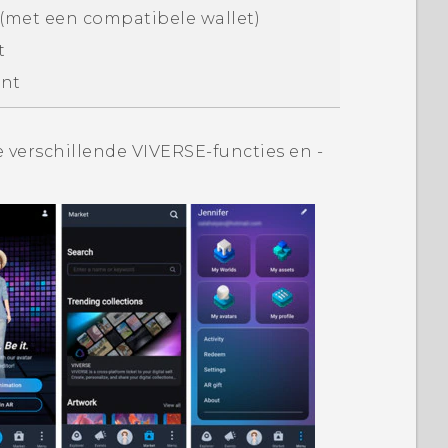
(met een compatibele wallet)
t
unt
 verschillende
VIVERSE
-functies en -