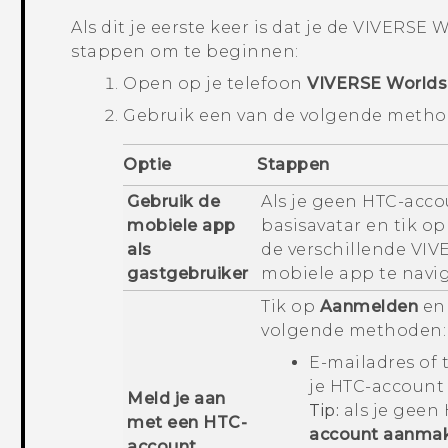
Als dit je eerste keer is dat je de
VIVERSE W
stappen om te beginnen:
Open op je telefoon
VIVERSE Worlds
Gebruik een van de volgende metho
Optie
Stappen
Gebruik de
Als je geen HTC-acco
mobiele app
basisavatar en tik o
als
de verschillende
VIV
gastgebruiker
mobiele app te navig
Tik op
Aanmelden
en 
volgende methoden:
E-mailadres of
je HTC-account
Meld je aan
Tip:
als je geen 
met een HTC-
account aanma
account.