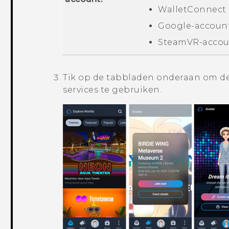
WalletConnect
Google
-accoun
SteamVR
-acco
Tik op de tabbladen onderaan om de
services te gebruiken.