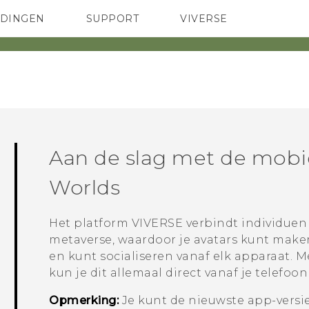
EDINGEN
SUPPORT
VIVERSE
 Club
TELEFOONS
HTC-apparaten & -accessoires
ACCESSOIRES
Aan de slag met de mobi
Worlds
Het platform
VIVERSE
verbindt individue
metaverse, waardoor je avatars kunt make
en kunt socialiseren vanaf elk apparaat. 
kun je dit allemaal direct vanaf je telefoo
Opmerking:
Je kunt de nieuwste app-vers