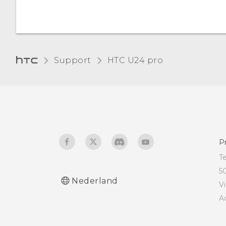
Support
HTC U24 pro‎
P
T
5
Nederland
V
A