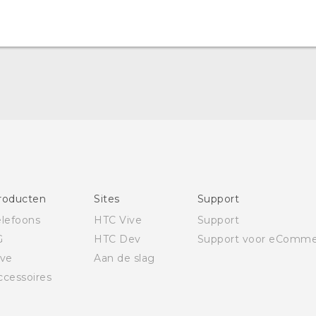
Quick start guide
Gebruikershandleiding
Gids voor veiligheid en wettelijke voorschriften
roducten
Sites
Support
elefoons
HTC Vive
Support
G
HTC Dev
Support voor eComme
ive
Aan de slag
ccessoires