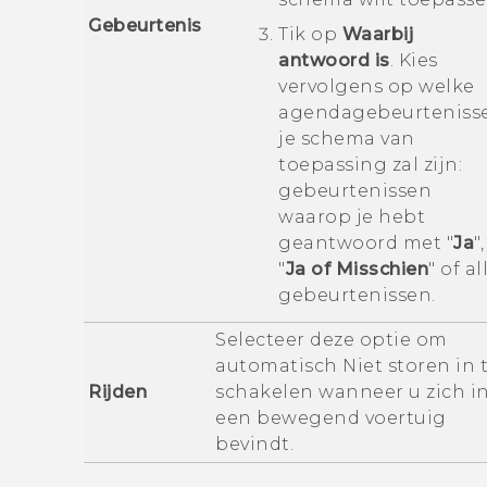
Gebeurtenis
Tik op
Waarbij
antwoord is
. Kies
vervolgens op welke
agendagebeurteniss
je schema van
toepassing zal zijn:
gebeurtenissen
waarop je hebt
geantwoord met "‍
Ja
"‍,
"‍
Ja of Misschien
"‍ of al
gebeurtenissen.
Selecteer deze optie om
automatisch
Niet storen
in 
Rijden
schakelen wanneer u zich i
een bewegend voertuig
bevindt.