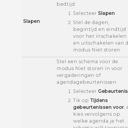
bedtijd.
Selecteer
Slapen
.
Slapen
Stel de dagen,
begintijd en eindtijd 
voor het inschakelen
en uitschakelen van 
modus
Niet storen
.
Stel een schema voor de
modus
Niet storen
in voor
vergaderingen of
agendagebeurtenissen.
Selecteer
Gebeurtenis
Tik op
Tijdens
gebeurtenissen voor
,
kies vervolgens op
welke agenda je het
schema wilt toepasse