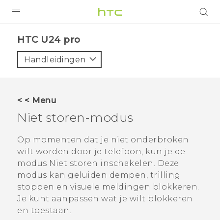
PRODUCTEN
HTC U24 pro‎
VIVE
Handleidingen
G REIGNS
TELEFOONS
< < Menu
ACCESSOIRES
Niet storen
-modus
AANBIEDINGEN
Op momenten dat je niet onderbroken
wilt worden door je telefoon, kun je de
HTC Club
SUPPORT
modus
Niet storen
inschakelen. Deze
HTC-apparaten & -accessoires
modus kan geluiden dempen, trilling
VIVERSE
stoppen en visuele meldingen blokkeren.
Aanmelden
Je kunt aanpassen wat je wilt blokkeren
en toestaan.