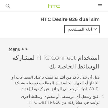
المنتجات
HTC Desire 826 dual sim‎
VIVE
أدلة المستخدم
G REIGNS
أجهزة الهواتف الذكية
< < Menu
VIVERSE
استخدام
HTC Connect
لمشاركة
الوسائط الخاصة بك
البرامج + التطبيقات
الدعم
قبل أن تبدأ، تأكد من أنك قد قمتَ بإعداد السماعات أو
التلفاز أو الجهاز الخاصة بك المطلوب توصيله بشبكة
أجهزة HTC والملحقات
Wi‍-Fi
لديك. ارجع إلى الوثائق عن كيفية الإعداد.
افتح وشغل أي موسيقى أو محتوى وسائط أخرى
ترغب في مشاركته من
HTC Desire 826
.