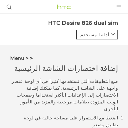
المنتجات
HTC Desire 826 dual sim‎
VIVE
أدلة المستخدم
G REIGNS
أجهزة الهواتف الذكية
< < Menu
VIVERSE
إضافة اختصارات الشاشة الرئيسية
البرامج + التطبيقات
ضع التطبيقات التي تستخدمها كثيرا في أي لوحة عنصر
واجهة على الشاشة الرئيسية. كما يمكنك إضافة
الدعم
الاختصارات إلى الإعدادات الأكثر استخداما وصفحات
الويب المزودة بعلامات مرجعية والمزيد من الأمور
أجهزة HTC والملحقات
الأخرى.
اضغط مع الاستمرار على مساحة خالية في لوحة
تطبيق مصغر.