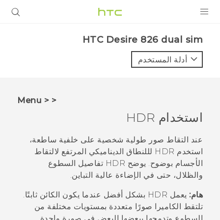
المنتجات
HTC Desire 826 dual sim‎
VIVE
أدلة المستخدم
G REIGNS
أجهزة الهواتف الذكية
< < Menu
VIVERSE
استخدام HDR
البرامج + التطبيقات
عند التقاط صور طولية شخصية على خلفية ساطعة،
استخدم HDR لللنطاق الديناميكي المرتفع لالتقاط
الدعم
الأجسام بوضوح. يوضح HDR تفاصيل السطوع
والظلال، حتى في الإضاءة عالية التباين.
أجهزة HTC والملحقات
هام:
يعمل HDR بشكل أفضل عندما يكون الكائن ثابتًا.
تلتقط الكاميرا صورًا متعددة بمستويات مختلفة من
السطوع وتدمجها ببعضها البعض في صورة واحدة