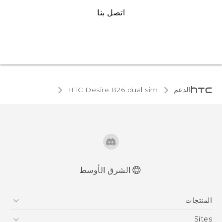
اتصل بنا
الدعم
HTC Desire 826 dual sim‎
الشرق الأوسط
العربية - دليل البدء السريع
المنتجات
العربية - دليل المستخدم
Française - Guide de démarrage rapide
5G
Sites