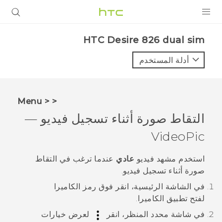
المنتجات
HTC Desire 826 dual sim‎
VIVE
أدلة المستخدم
G REIGNS
أجهزة الهواتف الذكية
< < Menu
VIVERSE
التقاط صورة أثناء تسجيل فيديو —
VideoPic
البرامج + التطبيقات
الدعم
استخدم مشهد فيديو
عادي
عندما ترغب في التقاط
صورة أثناء تسجيل فيديو.
أجهزة HTC والملحقات
في الشاشة
الرئيسية
، انقر فوق رمز الكاميرا
لفتح تطبيق
الكاميرا
.
في شاشة محدد المنظر، انقر
لعرض خيارات