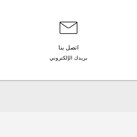
اتصل بنا
بريدك الإلكتروني
العربية - دليل البدء السريع
العربية - دليل المستخدم
Française - Guide de démarrage rapide
Française - Mode d'emploi