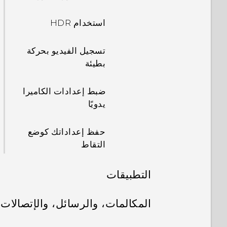
إعداد مواقع منزلك
استخدام HDR
وعملك
تسجيل الفيديو بحركة
تبديل المواقع يدويًا
بطيئة
تثبيت موقع التطبيقات
ضبط إعدادات الكاميرا
وإزالة تثبيتها
يدويًا
إضافة تطبيقات إلى
حفظ إعداداتك كوضع
عنصر واجهة مستخدم
التقاط
الشاشة الرئيسية HTC
Sense
التطبيقات
تشغيل المجلدات
HTC BlinkFeed
المكالمات، والرسائل، والإتصالات
الذكية وإيقاف تشغيلها
المعرض