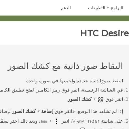
البرامج + التطبيقات
الدعم
أجهزة الهواتف الذكية
أجهزة HTC والملحقات
HTC Desire 
التقاط صور ذاتية مع
كشك الصور
التقط صورًا ذاتية عديدة واجمعها في صورة واحدة.
في الشاشة
الرئيسية
، انقر فوق رمز الكاميرا لفتح تطبيق
الكامي
انقر فوق
>
كشك الصور
.
إذا لم تشاهد هذا الوضع، فانقر فوق
إضافة
>
كشك الصور
لإضافته
على شاشة Viewfinder، انقر
>
، وبعد ذلك اختر نسقًا