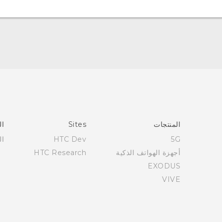
العربية - دليل البدء السريع
العربية - دليل المستخدم
Française - Guide de démarrage rapide
Française - Mode d'emploi
English - Quick start guide
المنتجات
Sites
ال
English - User manual
5G
HTC Dev
ال
أجهزة الهواتف الذكية
HTC Research
EXODUS
VIVE