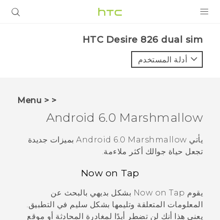
المنتجات
HTC Desire 826 dual sim‎
VIVE
أدلة المستخدم
G REIGNS
أجهزة الهواتف الذكية
< < Menu
VIVERSE
Android
6.0 Marshmallow
البرامج + التطبيقات
يأتي
Android
6.0 Marshmallow بميزات جديدة
تجعل حياة جوالك أكثر ملاءمة.
الدعم
Now on Tap
أجهزة HTC والملحقات
يقوم
Now on Tap
بشكل بديهي بالبحث عن
المعلومات المتعلقة وتليمها بشكل سليم في التطبيق.
يعني هذا أنك لن تضطر أبدًا لمغادرة المحادثة أو موقع