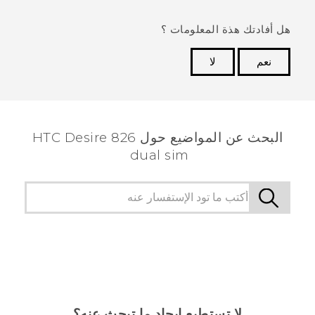
هل أفادتك هذة المعلومات ؟
نعم
لا
شكرًا لك! تساعد ملاحظاتك الآخرين على تحديد المعلومات
الأكثر فائدة.
البحث عن المواضيع حول HTC Desire 826
dual sim
لا تستطيع إيجاد ما تبحث عنه؟