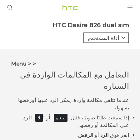
المنتجات
HTC Desire 826 dual sim‎
VIVE
أدلة المستخدم
G REIGNS
أجهزة الهواتف الذكية
< < Menu
VIVERSE
التعامل مع المكالمات الواردة في
السيارة
البرامج + التطبيقات
الدعم
عندما تتلقى مكالمة واردة، يمكن الرد عليها أورفضها
بسهولة.
أجهزة HTC والملحقات
إذا سمعت طلبًا صوتيًا، فقل "‍
نعم
"‍ أو "‍
لا
"‍ للرد
على المكالمة أو رفضها.
انقر فوق
الرد
أو
الرفض
.