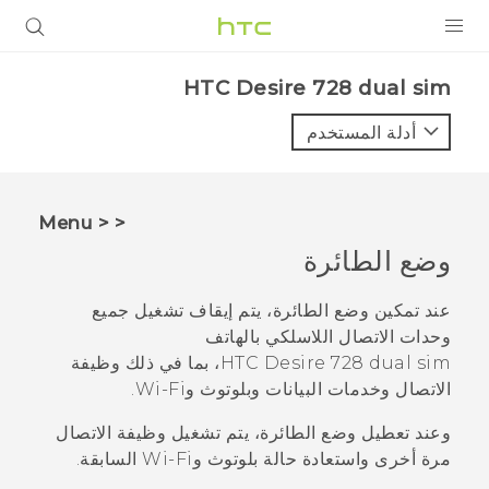
المنتجات
HTC Desire 728 dual sim‎
VIVE
أدلة المستخدم
G REIGNS
أجهزة الهواتف الذكية
< < Menu
VIVERSE
وضع الطائرة
البرامج + التطبيقات
عند تمكين وضع الطائرة، يتم إيقاف تشغيل جميع
وحدات الاتصال اللاسلكي بالهاتف
الدعم
HTC Desire 728 dual sim
، بما في ذلك وظيفة
الاتصال وخدمات البيانات و
بلوتوث
و
Wi‍-Fi
.
أجهزة HTC والملحقات
وعند تعطيل وضع الطائرة، يتم تشغيل وظيفة الاتصال
مرة أخرى واستعادة حالة
بلوتوث
و
Wi‍-Fi
السابقة.