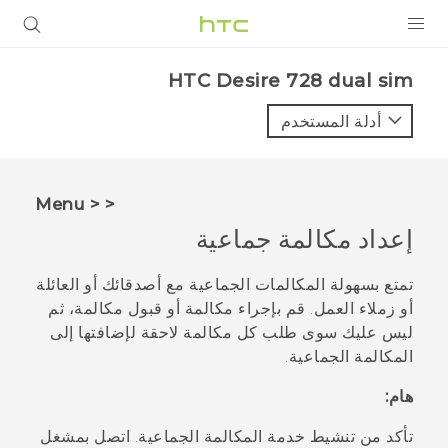
المنتجات
HTC Desire 728 dual sim‎
VIVE
أدلة المستخدم
G REIGNS
أجهزة الهواتف الذكية
< < Menu
VIVERSE
إعداد مكالمة جماعية
البرامج + التطبيقات
تمتع بسهولة المكالمات الجماعية مع أصدقائك أو العائلة
أو زملاء العمل. قم بإجراء مكالمة أو قبول مكالمة، ثم
الدعم
ليس عليك سوى طلب كل مكالمة لاحقة لإضافتها إلى
المكالمة الجماعية.
أجهزة HTC والملحقات
هام:
تأكد من تنشيط خدمة المكالمة الجماعية. اتصل بمشغل