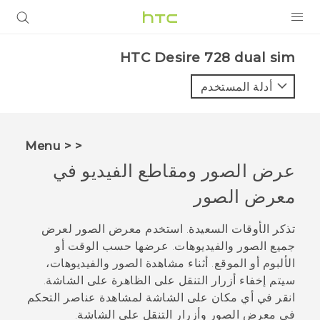
المنتجات
HTC Desire 728 dual sim‎
VIVE
أدلة المستخدم
G REIGNS
أجهزة الهواتف الذكية
< < Menu
VIVERSE
عرض الصور ومقاطع الفيديو في
معرض الصور
البرامج + التطبيقات
الدعم
تذكر الأوقات السعيدة. استخدم
معرض الصور
لعرض
جميع الصور والفيديوهات. عرضها حسب الوقت أو
أجهزة HTC والملحقات
الألبوم أو الموقع. أثناء مشاهدة الصور والفيديوهات،
سيتم إخفاء أزرار التنقل على الظاهرة على الشاشة.
انقر في أي مكان على الشاشة لمشاهدة عناصر التحكم
في
معرض الصور
وأزرار التنقل على الشاشة.