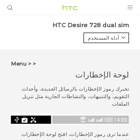
المنتجات
HTC Desire 728 dual sim‎
VIVE
أدلة المستخدم
G REIGNS
أجهزة الهواتف الذكية
< < Menu
VIVERSE
لوحة الإخطارات
البرامج + التطبيقات
تخبرك رموز الإخطارات بالرسائل الجديدة، وأحداث
التقويم، والتنبيهات، والنشاطات الجارية مثل تنزيل
الدعم
الملفات.
أجهزة HTC والملحقات
عندما ترى رموز الإخطارات، افتح لوحة الإخطارات