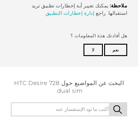
ملاحظة:
يمكنك تغيير أية إخطارات تطبيق تريد
استقبالها. راجع
إدارة إخطارات التطبيق
.
هل أفادتك هذة المعلومات ؟
نعم
لا
شكرًا لك! تساعد ملاحظاتك الآخرين على تحديد المعلومات
الأكثر فائدة.
البحث عن المواضيع حول HTC Desire 728
dual sim