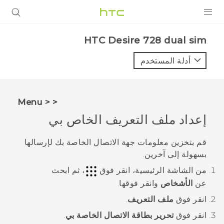
المنتجات
HTC Desire 728 dual sim‎
VIVE
أدلة المستخدم
G REIGNS
أجهزة الهواتف الذكية
< < Menu
VIVERSE
إعداد ملف التعريف الخاص بي
البرامج + التطبيقات
قم بتخزين معلومات جهة الاتصال الخاصة بك لإرسالها
بسهولة إلى آخرين.
الدعم
من الشاشة
الرئيسية
، انقر فوق
، ثم ابحث
أجهزة HTC والملحقات
عن
الأشخاص
وانقر فوقها.
انقر فوق
ملف التعريف
.
انقر فوق
تحرير بطاقة الاتصال الخاصة بي
.