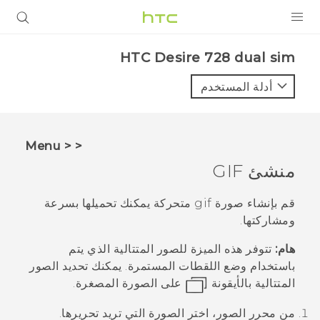
المنتجات
HTC Desire 728 dual sim‎
VIVE
أدلة المستخدم
G REIGNS
أجهزة الهواتف الذكية
< < Menu
VIVERSE
منشئ GIF
البرامج + التطبيقات
قم بإنشاء صورة gif متحركة يمكنك تحميلها بسرعة
ومشاركتها.
الدعم
هام:
تتوفر هذه الميزة للصور المتتالية الذي يتم
أجهزة HTC والملحقات
باستخدام وضع اللقطات المستمرة. يمكنك تحديد الصور
المتتالية بالأيقونة
على الصورة المصغرة.
من
محرر الصور
، اختر الصورة التي تريد تحريرها.