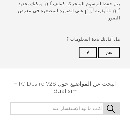
يتم حفظ الرسوم المتحركة كملف gif. يمكنك تحديد
gif بالأيقونة
على الصورة المصغرة في
معرض
الصور
.
هل أفادتك هذة المعلومات ؟
نعم
لا
شكرًا لك! تساعد ملاحظاتك الآخرين على تحديد المعلومات
الأكثر فائدة.
البحث عن المواضيع حول HTC Desire 728
dual sim