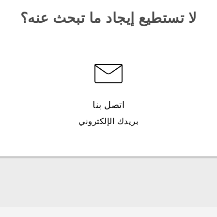
لا تستطيع إيجاد ما تبحث عنه؟
اتصل بنا
بريدك الإلكتروني
العربية - دليل البدء السريع
العربية - دليل المستخدم
العربية - دلیل السلامة والمعلومات التنظیمیة