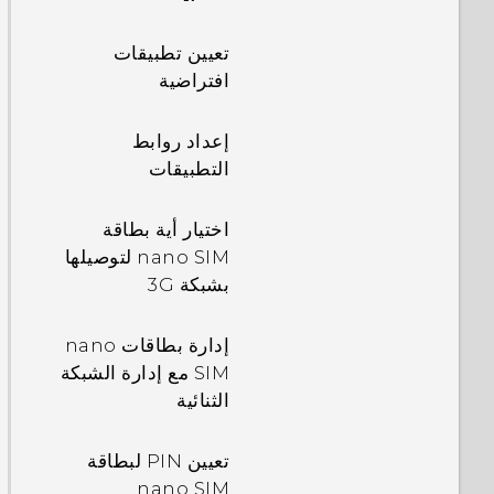
تشغيل إخطارات
نسخ الملفات بين
شاشة القفل أو إيقاف
هاتف HTC Desire
إعادة ضبط HTC
تعيين تطبيقات
تشغيلها
630 وجهاز الكمبيوتر
Desire 630 (إعادة
افتراضية
الخاص بك
الضبط من خلال
التفاعل مع إخطارات
المسح)
إعداد روابط
شاشة القفل
إخلاء مساحة في
التطبيقات
الذاكرة
تغيير اختصارات قفل
اختيار أية بطاقة
الشاشة
فصل بطاقة التخزين
nano SIM لتوصيلها
بشبكة 3G
تغيير خلفية شاشة
حول مدير الملفات
القفل
إدارة بطاقات nano
SIM مع إدارة الشبكة
إيقاف تشغيل شاشة
الثنائية
القفل
تعيين PIN لبطاقة
لوحة التنبيهات
nano SIM