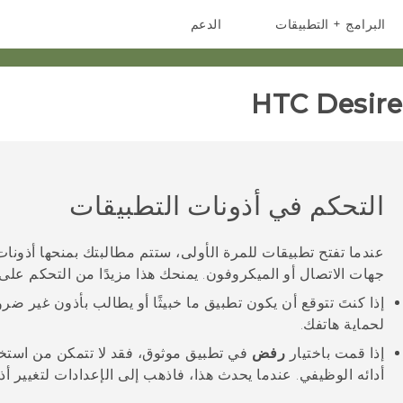
البرامج + التطبيقات
الدعم
أجهزة الهواتف الذكية
أجهزة HTC والملحقات
HTC Desire 
التحكم في أذونات التطبيقات
عندما تفتح تطبيقات للمرة الأولى، ستتم مطالبتك بمنحها أذونات
جهات الاتصال أو الميكروفون. يمنحك هذا مزيدًا من التحكم على
إذا كنتَ تتوقع أن يكون تطبيق ما خبيثًا أو يطالب بأذون غير ض
لحماية هاتفك.
إذا قمت باختيار
رفض
في تطبيق موثوق، فقد لا تتمكن من استخد
أدائه الوظيفي. عندما يحدث هذا، فاذهب إلى الإعدادات لتغيير أذ