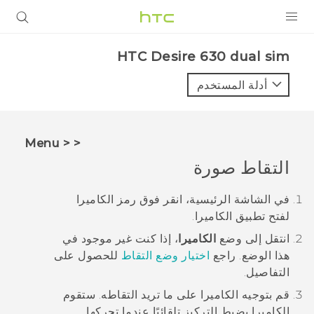
المنتجات
HTC Desire 630 dual sim‎
VIVE
أدلة المستخدم
G REIGNS
أجهزة الهواتف الذكية
< < Menu
VIVERSE
التقاط صورة
البرامج + التطبيقات
في الشاشة
الرئيسية
، انقر فوق رمز الكاميرا
لفتح تطبيق
الكاميرا
.
الدعم
انتقل إلى وضع
الكاميرا
، إذا كنت غير موجود في
أجهزة HTC والملحقات
هذا الوضع.
راجع
اختيار وضع التقاط
للحصول على
التفاصيل.
قم بتوجيه الكاميرا على ما تريد التقاطه.
ستقوم
الكاميرا بضبط التركيز تلقائيًا عندما تحركها.