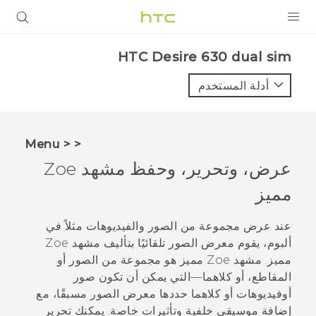
المنتجات
HTC Desire 630 dual sim‎
VIVE
أدلة المستخدم
G REIGNS
أجهزة الهواتف الذكية
< < Menu
VIVERSE
عرض، وتحرير، وحفظ مشهد
Zoe
مميز
البرامج + التطبيقات
الدعم
عند عرض مجموعة من الصور والفيديوهات مثلاً في
ألبوم، يقوم
معرض الصور
تلقائيًا بتأليف مشهد
Zoe
أجهزة HTC والملحقات
مميز. مشهد
Zoe
مميز هو مجموعة من الصور أو
المقاطع، أو كلاهما—التي يمكن أن تكون صور
أوفيديوهات أو كلاهما حددها
معرض الصور
مسبقًا، مع
إضافة موسيقى خلفية وتأثيرات خاصة. يمكنك تحرير