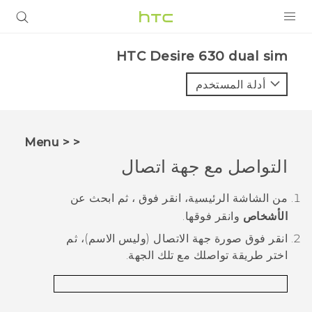
المنتجات
HTC Desire 630 dual sim‎
VIVE
أدلة المستخدم
G REIGNS
أجهزة الهواتف الذكية
< < Menu
VIVERSE
التواصل مع جهة اتصال
البرامج + التطبيقات
من الشاشة
الرئيسية
، انقر فوق
، ثم ابحث عن
الأشخاص
وانقر فوقها.
الدعم
انقر فوق صورة جهة الاتصال (وليس الاسم)، ثم
أجهزة HTC والملحقات
اختر طريقة تواصلك مع تلك الجهة.