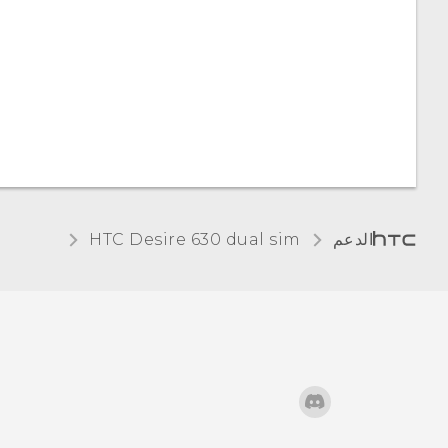
إدارة إخطارات
تعطيل تطبيق
التطبيق
التحكم في أذونات
تحديد النص ونسخه
التطبيقات
ولصقه
تعيين تطبيقات
لوحة مفاتيح HTC
افتراضية
Sense
الدعم
HTC Desire 630 dual sim‎
إعداد روابط
إدخال نص
التطبيقات
إدخال نص مع توقع
اختيار أية بطاقة
الكلمات
nano SIM لتوصيلها
بشبكة 3G
استخدام لوحة مفاتيح
التعقب
إدارة بطاقات nano