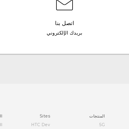
اتصل بنا
بريدك الإلكتروني
العربية - دليل البدء السريع
العربية - دليل المستخدم
العربية - دلیل السلامة والمعلومات التنظیمیة
Française - Guide de démarrage rapide
Française - Mode d'emploi
Française - Guide de sécurité et de réglementation
المنتجات
Sites
ال
English - Quick start guide
5G
HTC Dev
ال
English - User manual