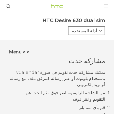
المنتجات
HTC Desire 630 dual sim‎
VIVE
أدلة المستخدم
G REIGNS
أجهزة الهواتف الذكية
< < Menu
VIVERSE
مشاركة حدث
البرامج + التطبيقات
يمكنك مشاركة حدث تقويم في صورة vCalendar
باستخدام
بلوتوث
أو عبر إرساله كمرفق ملف مع رسالة
الدعم
أو بريد إلكتروني.
أجهزة HTC والملحقات
من الشاشة
الرئيسية
، انقر فوق
، ثم ابحث عن
التقويم
وانقر فوقه.
قم بأي مما يلي: