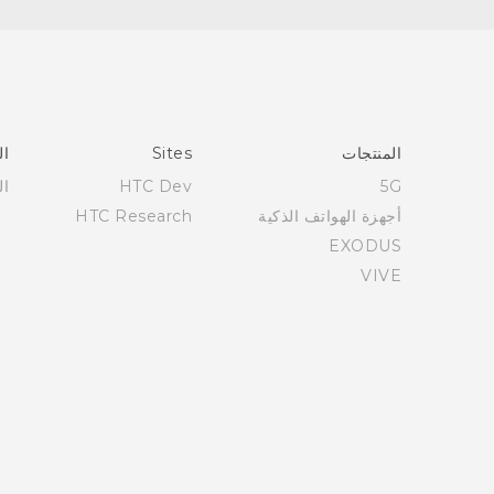
العربية - دليل المستخدم
العربية - دلیل السلامة والمعلومات التنظیمیة
Française - Guide de démarrage rapide
Française - Mode d'emploi
Française - Guide de sécurité et de réglementation
المنتجات
Sites
ال
English - Quick start guide
5G
HTC Dev
ال
English - User manual
أجهزة الهواتف الذكية
HTC Research
English - Safety and regulatory guide
EXODUS
VIVE