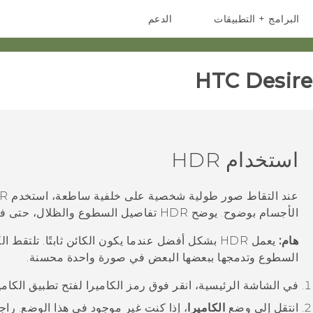
البرامج + التطبيقات
الدعم
أجهزة الهواتف الذكية
أجهزة HTC والملحقات
HTC Desire 
استخدام HDR
الأجسام بوضوح. يوضح HDR تفاصيل السطوع والظلال، حتى في الإضاءة عالية التباين.
هام:
يعمل HDR بشكل أفضل عندما يكون الكائن ثابتًا. تلت
السطوع وتدمجها ببعضها البعض في صورة واحدة محسنة.
في الشاشة
الرئيسية
، انقر فوق رمز الكاميرا لفتح تطبيق
الكامي
انتقل إلى وضع
الكاميرا
، إذا كنت غير موجود في هذا الوضع. را