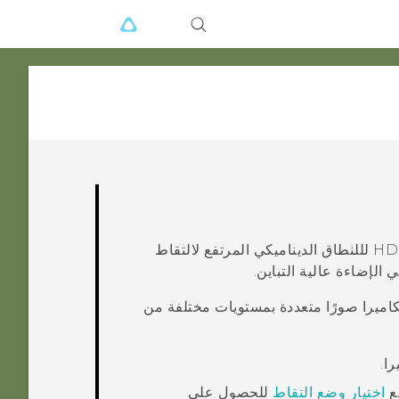
عند التقاط صور طولية شخصية على خلفية ساطعة، استخدم HDR لللنطاق الديناميكي المرتفع لالتقاط
قط الكاميرا صورًا متعددة بمستويات مختلفة من
را
.
جع
اختيار وضع التقاط
للحصول على