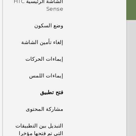
الشاشة الرئيسية HTC
الصوت
Sense
بطاقة Dual nano
SIM
إضفاء الطابع
وضع السكون
الشخصي
بطاقة التخزين
إلغاء تأمين الشاشة
تحديثات تطبيق HTC
شحن البطارية
إيماءات الحركات
إرفاق شريط
إيماءات اللمس
تشغيل الطاقة وإيقاف
فتح تطبيق
تشغيلها
مشاركة المحتوى
هل تريد بعض
الإرشادات السريعة
حول هاتفك؟
التبديل بين التطبيقات
التي تم فتحها مؤخرا