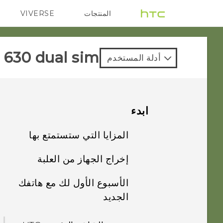
المنتجات
VIVERSE
G REIGNS
VIVE
630 dual sim‎
أدلة المستخدم
ابدء
المزايا التي ستستمتع بها
إخراج الجهاز من العلبة
Android 6.0
Marshmallow
الأسبوع الأول لك مع هاتفك
HTC Desire 630
الجديد
التصوير
اللوحة الخلفية