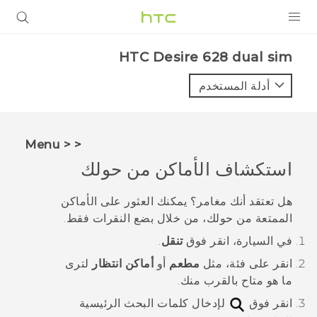
المنتجات
HTC Desire 628 dual sim‎
VIVE
أدلة المستخدم
G REIGNS
أجهزة الهواتف الذكية
< < Menu
VIVERSE
استكشاف الأماكن من حولك
البرامج + التطبيقات
هل تعتقد أنك مغامر؟ يمكنك العثور على الأماكن
الممتعة من حولك، من خلال بضع النقرات فقط.
الدعم
في
السيارة
، انقر فوق
تنقل
.
أجهزة HTC والملحقات
انقر على فئة، مثل
مطعم
أو
أماكن انتظار
لترى
ما هو متاح بالقرب منك.
انقر فوق
لإدخال كلمات البحث الرئيسية